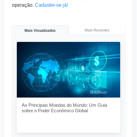
operação.
Cadastre-se já!
Mais Recentes
Mais Visualizados
O
G
As Principais Moedas do Mundo: Um Guia
sobre o Poder Econômico Global