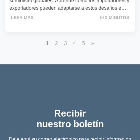
suministro globales. Aprende cómo los importadores y
exportadores pueden adaptarse a estos desafíos e
implementar estrategias sostenibles.
LEER MÁS
3 MINUTOS
1
2
3
4
5
»
Recibir
nuestro boletín
Deje aquí su correo electrónico para recibir información